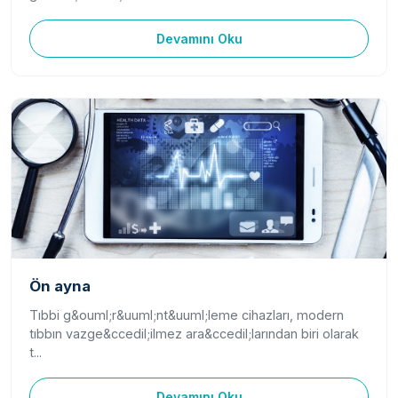
Devamını Oku
Ön ayna
Tıbbi g&ouml;r&uuml;nt&uuml;leme cihazları, modern
tıbbın vazge&ccedil;ilmez ara&ccedil;larından biri olarak
t...
Devamını Oku