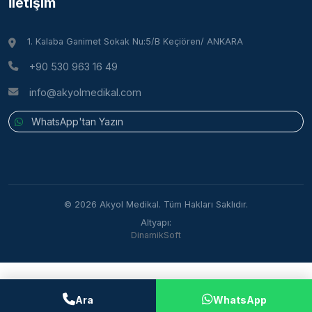
İletişim
1. Kalaba Ganimet Sokak Nu:5/B Keçiören/ ANKARA
+90 530 963 16 49
info@akyolmedikal.com
WhatsApp'tan Yazın
© 2026 Akyol Medikal. Tüm Hakları Saklıdır.
Altyapı:
DinamikSoft
Ara
WhatsApp