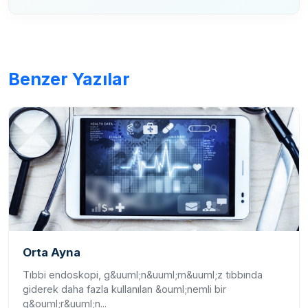
Benzer Yazılar
Orta Ayna
Tıbbi endoskopi, g&uuml;n&uuml;m&uuml;z tıbbında
giderek daha fazla kullanılan &ouml;nemli bir
g&ouml;r&uuml;n...